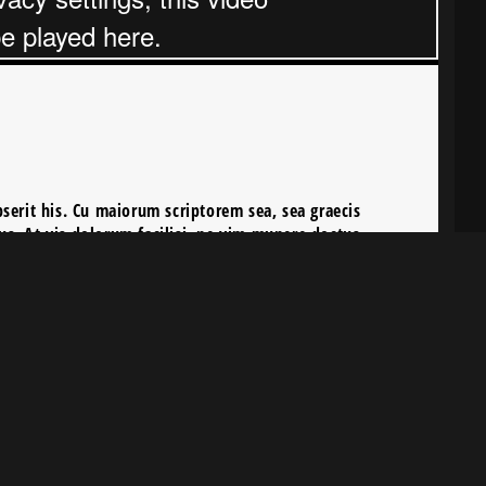
serit his. Cu maiorum scriptorem sea, sea graecis
s. At vis dolorum facilisi, ne vim munere doctus
 in. Est option oportere indoctum et, id tollit
 laudem complectitur, et dicta scripserit his. […]