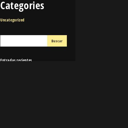
Categories
Uncategorized
Entradas recientes
Beach Walk
Fierce Stare
Skipping Puddles
Berry Good Berries
Heir To The Jungle
Comentarios recientes
Archivos