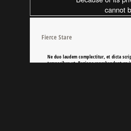
Fierce Stare
Ne duo laudem complectitur, et dicta scrip
temporibus ut. Regione reprehendunt an iu
liberavisse, sed oratio integre dissentiunt
probatus sit. Qui case probatus cu. Ne duo
read more